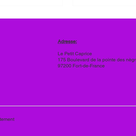
omène mondial alimente
métropole (notamment ya
ent des comportements addictifs
aromatisés). Cultures Sucr
c, alcool, sucre). Ce lien
plus, l’étude sur l’aliment
rce l’intérêt d’une approche
Antilles indique qu’« en 2
stique, comme celle de
adultes sur 10 étaient en 
diction, qui inclut le stress et
1 sur 4 en situation d’obés
Adresse:
iété parmi les addictions.
Ces données illustrent l’e
ByeAddiction : si le sucre
Le Petit Caprice
addiction mo
175 Boulevard de la pointe des nèg
97200 Fort-de-France
atement