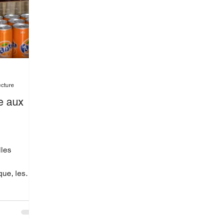
ecture
e aux
lles
que, les
iennent
us en