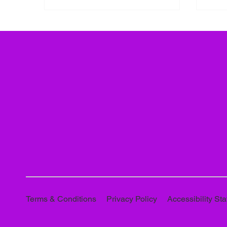
Sans Tabac+3Fédération des acteurs
phén
de la solidarité+3Santé Publique
souv
France+3 Le défi est doublé : d’un
(taba
côté, inciter un maximum de
renfo
participants à s’engager, de l’autre,
holi
capitaliser sur la dynamique positive
ByeAd
— en 2023, le taux de fumeurs
l’anx
quotidiens chez les 18-75 ans est
tombé à 23
Accessibility St
Terms & Conditions
Privacy Policy