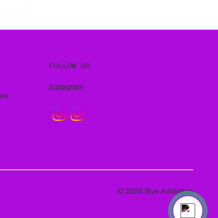
ourts
Powered by
e+1 De
InnoTech Apps
ation aux
015, 6
surpoids et
ité ». Cerin
FOLLOW US
njeu pour
 est une
Instagram
Your 14 days trial has expired.
res
The trial's over, but the show must go on! 🎬
Upgrade now to keep your web masterpiece in
the spotlight.
Bye Addiction
Online
© 2025 Bye Addiction