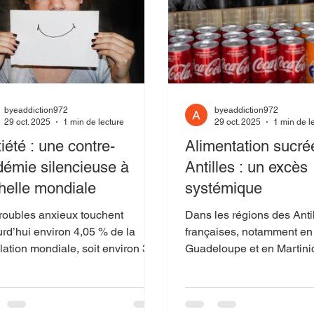
byeaddiction972
byeaddiction972
29 oct. 2025
1 min de lecture
29 oct. 2025
1 min de l
iété : une contre-
Alimentation sucré
démie silencieuse à
Antilles : un excès
chelle mondiale
systémique
troubles anxieux touchent
Dans les régions des Anti
rd’hui environ 4,05 % de la
françaises, notamment en
lation mondiale, soit environ 301
Guadeloupe et en Martini
nes, avec une
produits transformés cont
ntation de plus de 55 % entre
jusqu’à 15 % de sucre en plus que
et 2019. SpringerOpen Ce
les mêmes produits vend