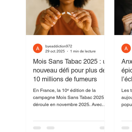
byeaddiction972
29 oct. 2025
1 min de lecture
Mois Sans Tabac 2025 : un
Anx
nouveau défi pour plus de
épi
10 millions de fumeurs
l’é
En France, la 10ᵉ édition de la
Les 
campagne Mois Sans Tabac 2025 se
aujou
déroule en novembre 2025. Avec
popu
encore près de 11 millions de
millions de person
fumeurs quotidiens adultes selon les
augme
dernières estimations. Générations
1990 